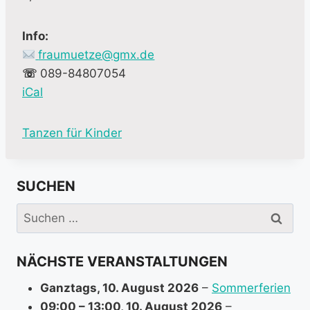
Info:
fraumuetze@gmx.de
☏
089-84807054
iCal
M
Tanzen für Kinder
o
r
SUCHEN
e
i
Suchen
n
nach:
f
NÄCHSTE VERANSTALTUNGEN
o
r
Ganztags,
10. August 2026
–
Sommerferien
m
09:00
–
13:00
,
10. August 2026
–