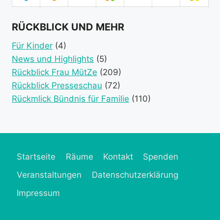
August
September
September
September
September
September
Sept
category)
category)
category)
(1
2026
(1
2026
2026
(2
2026
2026
2026
(2
2026
event
event
event
event
RÜCKBLICK UND MEHR
category)
category)
categories)
catego
Für Kinder
(4)
News und Highlights
(5)
Rückblick Frau MütZe
(209)
Rückblick Presseschau
(72)
Rückmlick Bündnis für Familie
(110)
Startseite
Räume
Kontakt
Spenden
Veranstaltungen
Datenschutzerklärung
Impressum