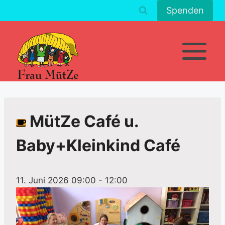
Zum
Spenden
Inhalt
springen
MütZe Café u.
Baby+Kleinkind Café
11. Juni 2026 09:00
-
12:00