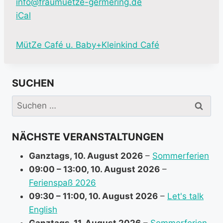
info@fraumuetze-germering.de
iCal
M
MütZe Café u. Baby+Kleinkind Café
o
r
SUCHEN
e
i
Suchen
n
nach:
f
NÄCHSTE VERANSTALTUNGEN
o
r
Ganztags,
10. August 2026
–
Sommerferien
m
09:00
–
13:00
,
10. August 2026
–
a
Ferienspaß 2026
t
09:30
–
11:00
,
10. August 2026
–
Let's talk
i
English
o
Ganztags,
11. August 2026
–
Sommerferien