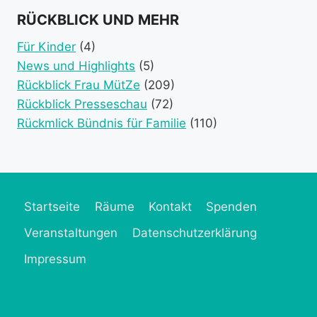
event
event
event
event
RÜCKBLICK UND MEHR
category)
category)
categories)
catego
Für Kinder
(4)
News und Highlights
(5)
Rückblick Frau MütZe
(209)
Rückblick Presseschau
(72)
Rückmlick Bündnis für Familie
(110)
Startseite
Räume
Kontakt
Spenden
Veranstaltungen
Datenschutzerklärung
Impressum