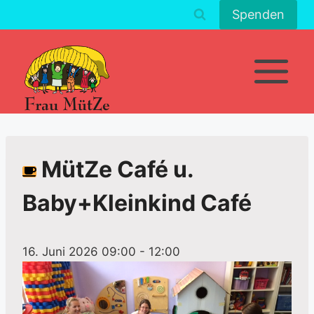
Zum
Spenden
Inhalt
springen
MütZe Café u.
Baby+Kleinkind Café
16. Juni 2026 09:00
-
12:00