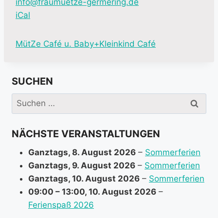
info@fraumuetze-germering.de
iCal
M
MütZe Café u. Baby+Kleinkind Café
o
r
SUCHEN
e
i
Suchen
n
nach:
f
NÄCHSTE VERANSTALTUNGEN
o
r
Ganztags,
8. August 2026
–
Sommerferien
m
Ganztags,
9. August 2026
–
Sommerferien
a
Ganztags,
10. August 2026
–
Sommerferien
t
09:00
–
13:00
,
10. August 2026
–
i
Ferienspaß 2026
o