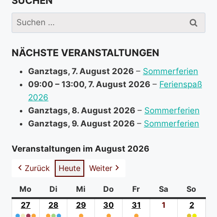
SUCHEN
e
i
Suchen
n
nach:
f
NÄCHSTE VERANSTALTUNGEN
o
r
Ganztags,
7. August 2026
–
Sommerferien
m
09:00
–
13:00
,
7. August 2026
–
Ferienspaß
a
2026
t
Ganztags,
8. August 2026
–
Sommerferien
i
Ganztags,
9. August 2026
–
Sommerferien
o
n
Veranstaltungen im August 2026
a
Zurück
Heute
Weiter
b
o
Mo
Montag
Di
Dienstag
Mi
Mittwoch
Do
Donnerstag
Fr
Freitag
Sa
Samstag
So
Sonn
u
27
27.
28
28.
29
29.
30
30.
31
31.
1
1.
2
2.
t
●
●
●
●
●
●
●
●
●
●
●
●