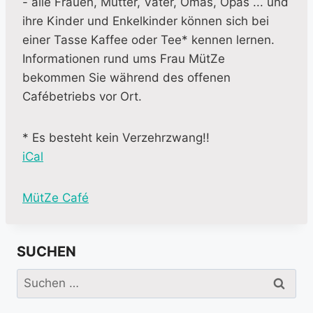
- alle Frauen, Mütter, Väter, Omas, Opas ... und
ihre Kinder und Enkelkinder können sich bei
einer Tasse Kaffee oder Tee* kennen lernen.
Informationen rund ums Frau MütZe
bekommen Sie während des offenen
Cafébetriebs vor Ort.
* Es besteht kein Verzehrzwang!!
iCal
M
MütZe Café
o
r
SUCHEN
e
i
Suchen
n
nach:
f