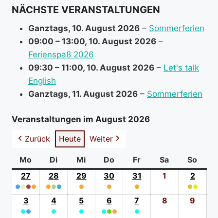
NÄCHSTE VERANSTALTUNGEN
o
r
Ganztags,
10. August 2026
–
Sommerferien
m
09:00
–
13:00
,
10. August 2026
–
a
Ferienspaß 2026
t
09:30
–
11:00
,
10. August 2026
–
Let's talk
i
English
o
Ganztags,
11. August 2026
–
Sommerferien
n
a
Veranstaltungen im August 2026
b
Zurück
Heute
Weiter
o
u
Mo
Montag
Di
Dienstag
Mi
Mittwoch
Do
Donnerstag
Fr
Freitag
Sa
Samstag
So
Sonn
t
27
27.
28
28.
29
29.
30
30.
31
31.
1
1.
2
2.
●
●
●
Juli
●
●
●
●
Juli
●
Juli
●
Juli
●
Juli
August
●
●
Augus
(4
2026
(3
2026
(1
2026
(1
2026
(1
2026
2026
(2
2026
3
3.
4
4.
5
5.
6
6.
7
7.
8
8.
9
9.
event
event
event
event
event
event
●
●
August
●
August
●
August
●
●
August
●
●
August
August
Augu