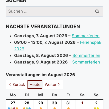
SUCHEN
e
i
Suchen
n
nach:
f
NÄCHSTE VERANSTALTUNGEN
o
r
Ganztags,
7. August 2026
–
Sommerferien
m
09:00
–
13:00
,
7. August 2026
–
Ferienspaß
a
2026
t
Ganztags,
8. August 2026
–
Sommerferien
i
Ganztags,
9. August 2026
–
Sommerferien
o
n
Veranstaltungen im August 2026
a
Zurück
Heute
Weiter
b
o
Mo
Montag
Di
Dienstag
Mi
Mittwoch
Do
Donnerstag
Fr
Freitag
Sa
Samstag
So
Sonn
u
27
27.
28
28.
29
29.
30
30.
31
31.
1
1.
2
2.
t
●
●
●
●
●
●
●
●
●
●
●
●