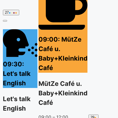
27.
(4
27
●
●
●
●
Juli
event
2026
categories)
Close
09:00: MütZe
Café u.
Baby+Kleinkind
09:30:
Café
Let's talk
English
MütZe Café u.
Baby+Kleinkind
Let's talk
Café
English
09:00
–
12:00
29.
(1
29
●