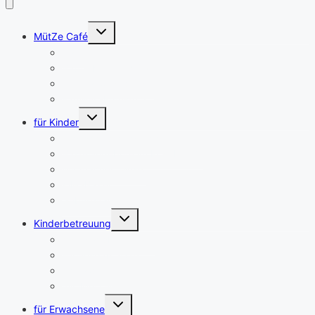
Untermenü
MütZe Café
umschalten
Café
Baby+Kleinkind Café
Internationales Café
Familien-Frühstück
Untermenü
für Kinder
umschalten
Englische Spielgruppe
Bastelangebote im Frau MütZe
Wir machen Musik
KiMaBaZei
Geburtstage
Untermenü
Kinderbetreuung
umschalten
Samstagsbetreuung
Ferienspaß 2026
Schlawiner
miniMütZen
Untermenü
für Erwachsene
umschalten