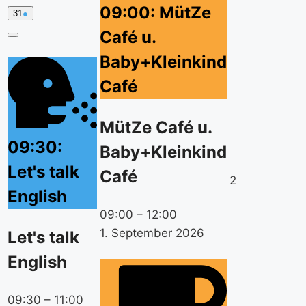
09:00: MütZe
31.
(1
31
●
August
event
Café u.
2026
category)
Close
Baby+Kleinkind
Café
MütZe Café u.
09:30:
Baby+Kleinkind
Let's talk
Café
2.
2
English
September
09:00
–
12:00
2026
1. September 2026
Let's talk
English
09:30
–
11:00