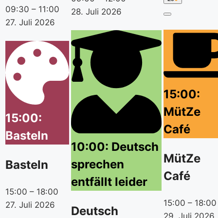
Juli
event
09:30
–
11:00
28. Juli 2026
2026
category)
Close
27. Juli 2026
15:00:
MütZe
15:00:
Café
Basteln
10:00: Deutsch
MütZe
sprechen
Basteln
Café
entfällt leider
15:00
–
18:00
15:00
–
18:00
27. Juli 2026
Deutsch
29. Juli 2026