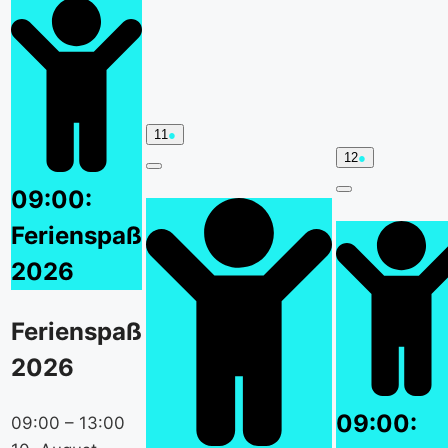
11.
(1
11
●
August
event
12.
(1
12
●
2026
category)
August
event
Close
2026
category)
09:00:
Close
Ferienspaß
2026
Ferienspaß
2026
09:00:
09:00
–
13:00