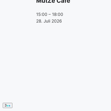
MütZe Café
15:00
–
18:00
28. Juli 2026
3.
(2
3
●
●
August
event