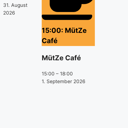
31. August
2026
15:00: MütZe
Café
MütZe Café
15:00
–
18:00
1. September 2026