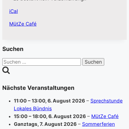
iCal
More
MütZe Café
information
about
Suchen
Suchen
nach:
Nächste Veranstaltungen
11:00
–
13:00
,
6. August 2026
–
Sprechstunde
Lokales Bündnis
15:00
–
18:00
,
6. August 2026
–
MütZe Café
Ganztags,
7. August 2026
–
Sommerferien