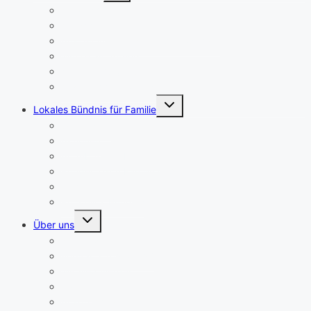
Smartphone-Treff
Sprachen
Auszeit in entspannter Atmosphäre
MütZe am Abend
Kugelrund(e) in Germering
Stammtisch und Sitzungen
Untermenü
Lokales Bündnis für Familie
umschalten
GermeRing
Aktionen
Angebote für Familien
Runder Tisch Familie und frühe Kindheit
Leih-Großeltern
Rückblick Bündnis
Untermenü
Über uns
umschalten
Wer sind wir
Vorstand 2026/2027
Mitglied werden
Räume
Ansprechpartnerinnen