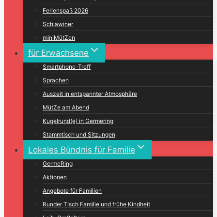
Ferienspaß 2026
Schlawiner
miniMütZen
für Erwachsene
Smartphone-Treff
Sprachen
Auszeit in entspannter Atmosphäre
MütZe am Abend
Kugelrund(e) in Germering
Stammtisch und Sitzungen
Lokales Bündnis für Familie
GermeRing
Aktionen
Angebote für Familien
Runder Tisch Familie und frühe Kindheit