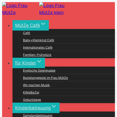
Zum
Inhalt
springen
MütZe Café
Café
Baby+Kleinkind Café
Internationales Café
Familien-Frühstück
für Kinder
Englische Spielgruppe
Bastelangebote im Frau MütZe
Wir machen Musik
KiMaBaZei
Geburtstage
Kinderbetreuung
Samstagsbetreuung