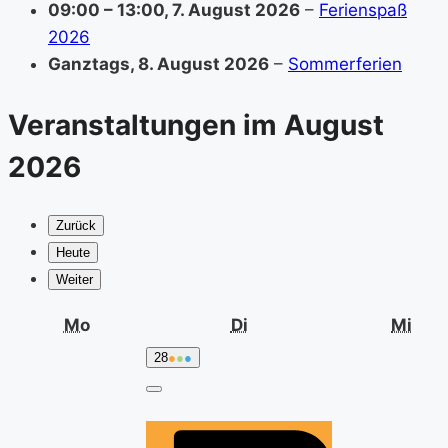
09:00
–
13:00
,
7. August 2026
–
Ferienspaß
2026
Ganztags,
8. August 2026
–
Sommerferien
Veranstaltungen im August
2026
Zurück
Heute
Weiter
Montag
Dienstag
Mit
Mo
Di
Mi
28.
(3
28
●
●
●
Juli
event
2026
categories)
Close