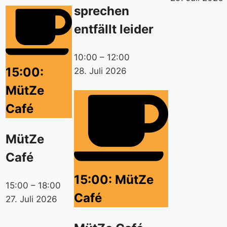
sprechen
entfällt leider
10:00
–
12:00
15:00:
28. Juli 2026
MütZe
Café
MütZe
Café
15:00: MütZe
15:00
–
18:00
Café
27. Juli 2026