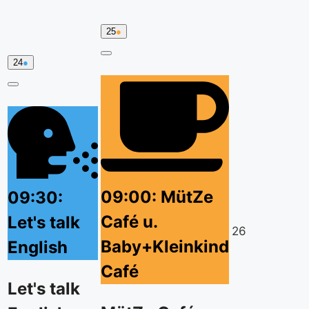
25.
(1
25
●
August
event
2026
category)
Close
24.
(1
24
●
August
event
2026
category)
Close
09:00: MütZe
09:30:
Café u.
Let's talk
26.
26
Baby+Kleinkind
English
August
2026
Café
Let's talk