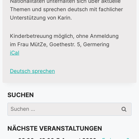
Nationalitäten unterhalten sich über aktuelle
Themen und sprechen deutsch mit fachlicher
Unterstützung von Karin.
Kinderbetreuung möglich, ohne Anmeldung
im Frau MütZe, Goethestr. 5, Germering
iCal
M
Deutsch sprechen
o
r
SUCHEN
e
i
Suchen
n
nach:
f
NÄCHSTE VERANSTALTUNGEN
o
r