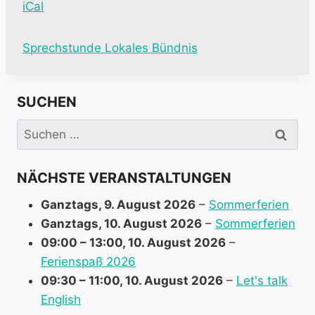
iCal
M
Sprechstunde Lokales Bündnis
o
r
SUCHEN
e
i
Suchen
n
nach:
f
NÄCHSTE VERANSTALTUNGEN
o
r
Ganztags,
9. August 2026
–
Sommerferien
m
Ganztags,
10. August 2026
–
Sommerferien
a
09:00
–
13:00
,
10. August 2026
–
t
Ferienspaß 2026
i
09:30
–
11:00
,
10. August 2026
–
Let's talk
o
English
n