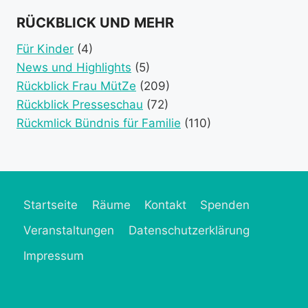
category)
category)
category)
(1
2026
(1
2026
2026
(2
2026
2026
2026
(2
2026
event
event
event
event
RÜCKBLICK UND MEHR
category)
category)
categories)
catego
Für Kinder
(4)
News und Highlights
(5)
Rückblick Frau MütZe
(209)
Rückblick Presseschau
(72)
Rückmlick Bündnis für Familie
(110)
Startseite
Räume
Kontakt
Spenden
Veranstaltungen
Datenschutzerklärung
Impressum