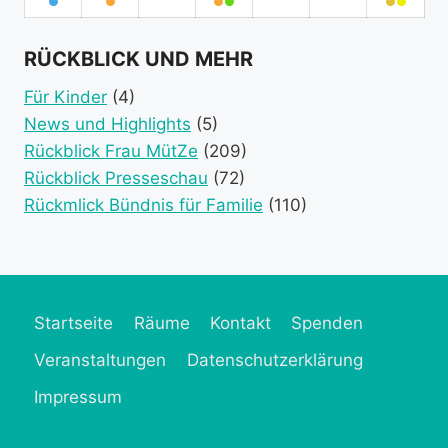
event
event
event
●
August
●
September
September
●
●
September
September
September
●
●
Sept
category)
category)
category)
(1
2026
(1
2026
2026
(2
2026
2026
2026
(2
2026
event
event
event
event
RÜCKBLICK UND MEHR
category)
category)
categories)
catego
Für Kinder
(4)
News und Highlights
(5)
Rückblick Frau MütZe
(209)
Rückblick Presseschau
(72)
Rückmlick Bündnis für Familie
(110)
Startseite
Räume
Kontakt
Spenden
Veranstaltungen
Datenschutzerklärung
Impressum