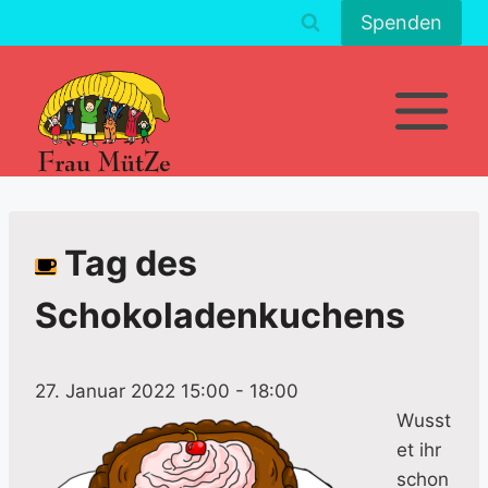
Zum
Spenden
Inhalt
springen
Tag des
Schokoladenkuchens
27. Januar 2022 15:00
-
18:00
Wusst
et ihr
schon