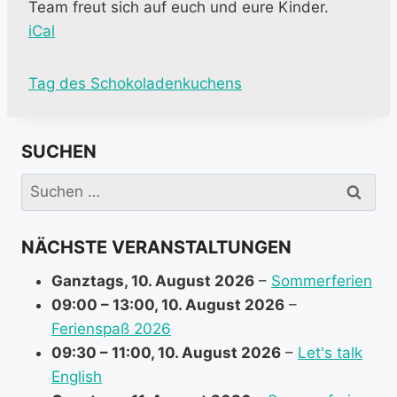
Team freut sich auf euch und eure Kinder.
iCal
M
Tag des Schokoladenkuchens
o
r
SUCHEN
e
i
Suchen
n
nach:
f
NÄCHSTE VERANSTALTUNGEN
o
r
Ganztags,
10. August 2026
–
Sommerferien
m
09:00
–
13:00
,
10. August 2026
–
a
Ferienspaß 2026
t
09:30
–
11:00
,
10. August 2026
–
Let's talk
i
English
o