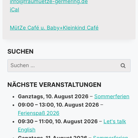
info@fraumuetze-germering.de
iCal
M
MütZe Café u. Baby+Kleinkind Café
o
r
SUCHEN
e
i
Suchen
n
nach:
f
NÄCHSTE VERANSTALTUNGEN
o
r
Ganztags,
10. August 2026
–
Sommerferien
m
09:00
–
13:00
,
10. August 2026
–
a
Ferienspaß 2026
t
09:30
–
11:00
,
10. August 2026
–
Let's talk
i
English
o
Ganztags,
11. August 2026
–
Sommerferien