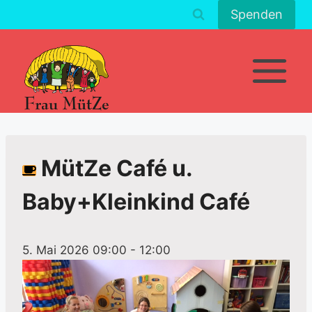
Zum
Spenden
Inhalt
springen
MütZe Café u.
Baby+Kleinkind Café
5. Mai 2026 09:00
-
12:00