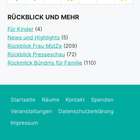
August
September
September
September
September
September
Sept
category)
category)
category)
(1
2026
(1
2026
2026
(2
2026
2026
2026
(2
2026
event
event
event
event
RÜCKBLICK UND MEHR
category)
category)
categories)
catego
Für Kinder
(4)
News und Highlights
(5)
Rückblick Frau MütZe
(209)
Rückblick Presseschau
(72)
Rückmlick Bündnis für Familie
(110)
Startseite
Räume
Kontakt
Spenden
Veranstaltungen
Datenschutzerklärung
Impressum