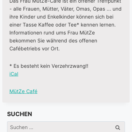
Das Frau MütZe-Café ist ein offener Treffpunkt
- alle Frauen, Mütter, Väter, Omas, Opas ... und
ihre Kinder und Enkelkinder können sich bei
einer Tasse Kaffee oder Tee* kennen lernen.
Informationen rund ums Frau MütZe
bekommen Sie während des offenen
Cafébetriebs vor Ort.
* Es besteht kein Verzehrzwang!!
iCal
M
MütZe Café
o
r
SUCHEN
e
i
Suchen
n