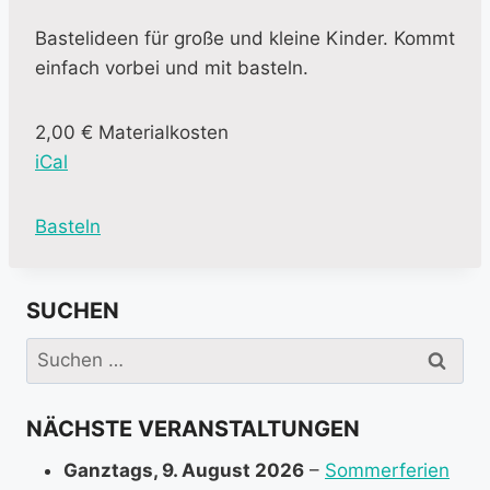
Bastelideen für große und kleine Kinder. Kommt
einfach vorbei und mit basteln.
2,00 € Materialkosten
iCal
M
Basteln
o
r
SUCHEN
e
i
Suchen
n
nach:
f
NÄCHSTE VERANSTALTUNGEN
o
r
Ganztags,
9. August 2026
–
Sommerferien