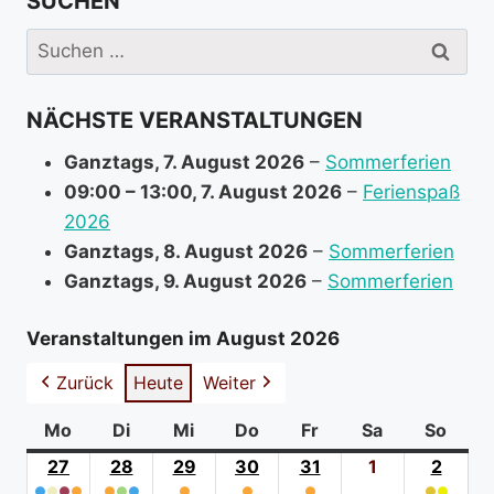
SUCHEN
e
i
Suchen
n
nach:
f
NÄCHSTE VERANSTALTUNGEN
o
r
Ganztags,
7. August 2026
–
Sommerferien
m
09:00
–
13:00
,
7. August 2026
–
Ferienspaß
a
2026
t
Ganztags,
8. August 2026
–
Sommerferien
i
Ganztags,
9. August 2026
–
Sommerferien
o
n
Veranstaltungen im August 2026
a
Zurück
Heute
Weiter
b
o
Mo
Montag
Di
Dienstag
Mi
Mittwoch
Do
Donnerstag
Fr
Freitag
Sa
Samstag
So
Sonn
u
27
27.
28
28.
29
29.
30
30.
31
31.
1
1.
2
2.
t
●
●
●
●
●
●
●
●
●
●
●
●