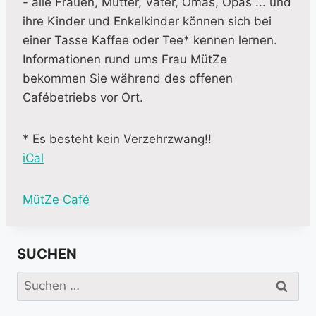
- alle Frauen, Mütter, Väter, Omas, Opas ... und
ihre Kinder und Enkelkinder können sich bei
einer Tasse Kaffee oder Tee* kennen lernen.
Informationen rund ums Frau MütZe
bekommen Sie während des offenen
Cafébetriebs vor Ort.
* Es besteht kein Verzehrzwang!!
iCal
M
MütZe Café
o
r
SUCHEN
e
i
Suchen
n
nach:
f