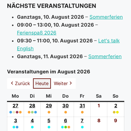
NÄCHSTE VERANSTALTUNGEN
o
r
Ganztags,
10. August 2026
–
Sommerferien
m
09:00
–
13:00
,
10. August 2026
–
a
Ferienspaß 2026
t
09:30
–
11:00
,
10. August 2026
–
Let's talk
i
English
o
Ganztags,
11. August 2026
–
Sommerferien
n
a
Veranstaltungen im August 2026
b
Zurück
Heute
Weiter
o
u
Mo
Montag
Di
Dienstag
Mi
Mittwoch
Do
Donnerstag
Fr
Freitag
Sa
Samstag
So
Sonn
t
27
27.
28
28.
29
29.
30
30.
31
31.
1
1.
2
2.
●
●
●
Juli
●
●
●
●
Juli
●
Juli
●
Juli
●
Juli
August
●
●
Augus
(4
2026
(3
2026
(1
2026
(1
2026
(1
2026
2026
(2
2026
3
3.
4
4.
5
5.
6
6.
7
7.
8
8.
9
9.
event
event
event
event
event
event
●
●
August
●
August
●
August
●
●
August
●
●
August
August
Augu