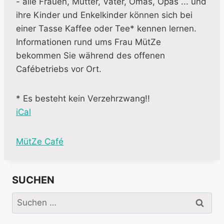
- alle Frauen, Mütter, Väter, Omas, Opas ... und
ihre Kinder und Enkelkinder können sich bei
einer Tasse Kaffee oder Tee* kennen lernen.
Informationen rund ums Frau MütZe
bekommen Sie während des offenen
Cafébetriebs vor Ort.
* Es besteht kein Verzehrzwang!!
iCal
M
MütZe Café
o
r
SUCHEN
e
i
Suchen
n
nach:
f