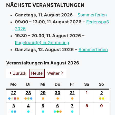
NÄCHSTE VERANSTALTUNGEN
o
r
Ganztags,
11. August 2026
–
Sommerferien
m
09:00
–
13:00
,
11. August 2026
–
Ferienspaß
a
2026
t
19:30
–
20:30
,
11. August 2026
–
i
Kugelrund(e) in Germering
o
Ganztags,
12. August 2026
–
Sommerferien
n
a
Veranstaltungen im August 2026
b
Zurück
Heute
Weiter
o
u
Mo
Montag
Di
Dienstag
Mi
Mittwoch
Do
Donnerstag
Fr
Freitag
Sa
Samstag
So
Sonn
t
27
27.
28
28.
29
29.
30
30.
31
31.
1
1.
2
2.
●
●
●
Juli
●
●
●
●
Juli
●
Juli
●
Juli
●
Juli
August
●
●
Augus
(4
2026
(3
2026
(1
2026
(1
2026
(1
2026
2026
(2
2026
3
3.
4
4.
5
5.
6
6.
7
7.
8
8.
9
9.
event
event
event
event
event
event
●
●
August
●
August
●
August
●
●
August
●
●
August
August
Augu