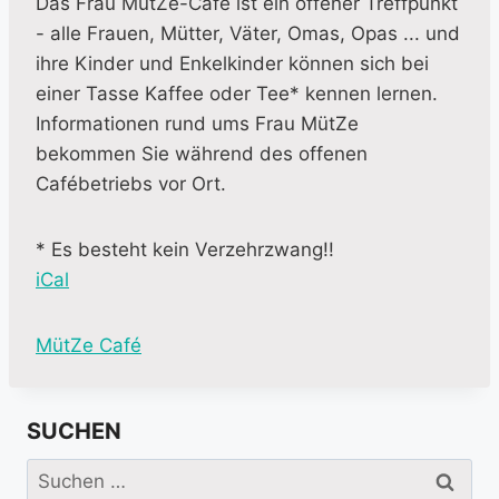
Das Frau MütZe-Café ist ein offener Treffpunkt
- alle Frauen, Mütter, Väter, Omas, Opas ... und
ihre Kinder und Enkelkinder können sich bei
einer Tasse Kaffee oder Tee* kennen lernen.
Informationen rund ums Frau MütZe
bekommen Sie während des offenen
Cafébetriebs vor Ort.
* Es besteht kein Verzehrzwang!!
iCal
M
MütZe Café
o
r
SUCHEN
e
i
Suchen
n