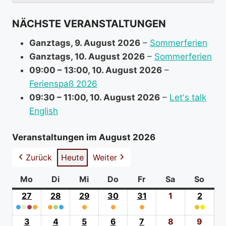
nach:
f
NÄCHSTE VERANSTALTUNGEN
o
r
Ganztags,
9. August 2026
–
Sommerferien
m
Ganztags,
10. August 2026
–
Sommerferien
a
09:00
–
13:00
,
10. August 2026
–
t
Ferienspaß 2026
i
09:30
–
11:00
,
10. August 2026
–
Let's talk
o
English
n
a
Veranstaltungen im August 2026
b
Zurück
Heute
Weiter
o
u
Mo
Montag
Di
Dienstag
Mi
Mittwoch
Do
Donnerstag
Fr
Freitag
Sa
Samstag
So
Sonn
t
27
27.
28
28.
29
29.
30
30.
31
31.
1
1.
2
2.
●
●
●
Juli
●
●
●
●
Juli
●
Juli
●
Juli
●
Juli
August
●
●
Augus
(4
2026
(3
2026
(1
2026
(1
2026
(1
2026
2026
(2
2026
3
3.
4
4.
5
5.
6
6.
7
7.
8
8.
9
9.