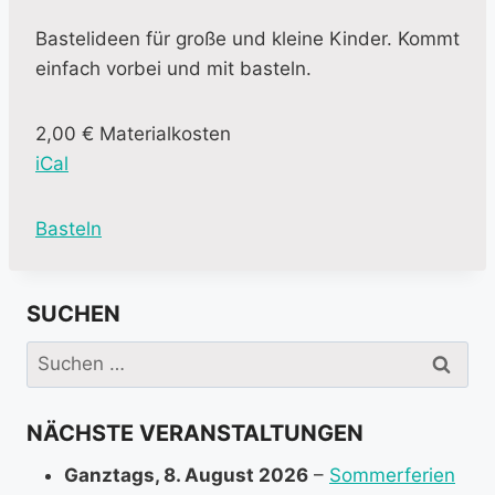
Bastelideen für große und kleine Kinder. Kommt
einfach vorbei und mit basteln.
2,00 € Materialkosten
iCal
M
Basteln
o
r
SUCHEN
e
i
Suchen
n
nach:
f
NÄCHSTE VERANSTALTUNGEN
o
r
Ganztags,
8. August 2026
–
Sommerferien