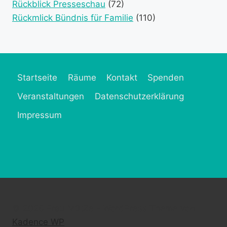
Rückblick Presseschau
(72)
Rückmlick Bündnis für Familie
(110)
Startseite
Räume
Kontakt
Spenden
Veranstaltungen
Datenschutzerklärung
Impressum
© 2026 Frau MütZe - WordPress Theme von
Kadence WP