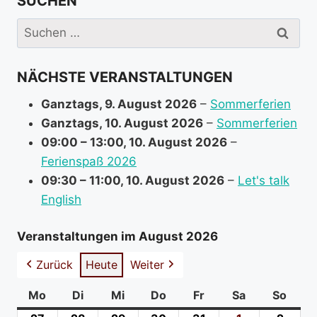
SUCHEN
e
i
Suchen
n
nach:
f
NÄCHSTE VERANSTALTUNGEN
o
r
Ganztags,
9. August 2026
–
Sommerferien
m
Ganztags,
10. August 2026
–
Sommerferien
a
09:00
–
13:00
,
10. August 2026
–
t
Ferienspaß 2026
i
09:30
–
11:00
,
10. August 2026
–
Let's talk
o
English
n
a
Veranstaltungen im August 2026
b
Zurück
Heute
Weiter
o
u
Mo
Montag
Di
Dienstag
Mi
Mittwoch
Do
Donnerstag
Fr
Freitag
Sa
Samstag
So
Sonn
t