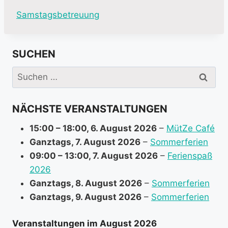
M
Samstagsbetreuung
o
r
SUCHEN
e
i
Suchen
n
nach:
f
NÄCHSTE VERANSTALTUNGEN
o
r
15:00
–
18:00
,
6. August 2026
–
MütZe Café
m
Ganztags,
7. August 2026
–
Sommerferien
a
09:00
–
13:00
,
7. August 2026
–
Ferienspaß
t
2026
i
Ganztags,
8. August 2026
–
Sommerferien
o
Ganztags,
9. August 2026
–
Sommerferien
n
a
Veranstaltungen im August 2026