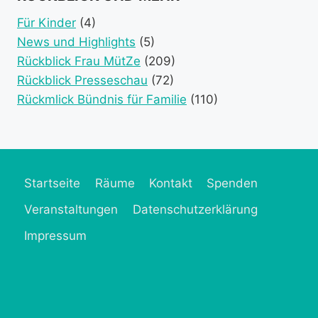
category)
category)
categories)
catego
Für Kinder
(4)
News und Highlights
(5)
Rückblick Frau MütZe
(209)
Rückblick Presseschau
(72)
Rückmlick Bündnis für Familie
(110)
Startseite
Räume
Kontakt
Spenden
Veranstaltungen
Datenschutzerklärung
Impressum