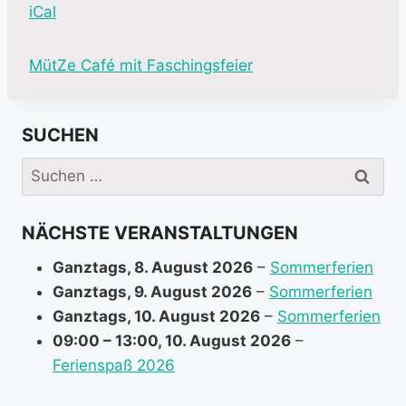
iCal
M
MütZe Café mit Faschingsfeier
o
r
SUCHEN
e
i
Suchen
n
nach:
f
NÄCHSTE VERANSTALTUNGEN
o
r
Ganztags,
8. August 2026
–
Sommerferien
m
Ganztags,
9. August 2026
–
Sommerferien
a
Ganztags,
10. August 2026
–
Sommerferien
t
09:00
–
13:00
,
10. August 2026
–
i
Ferienspaß 2026
o