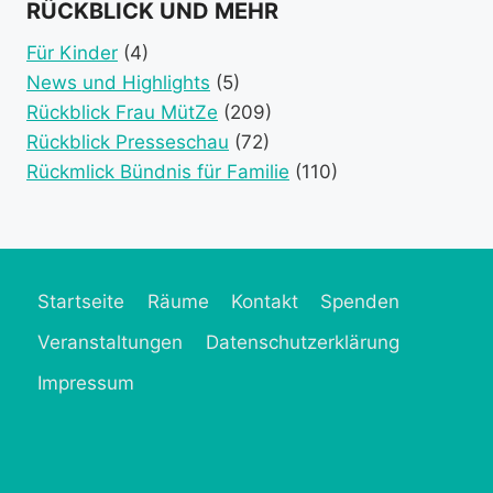
event
event
event
event
RÜCKBLICK UND MEHR
category)
category)
categories)
catego
Für Kinder
(4)
News und Highlights
(5)
Rückblick Frau MütZe
(209)
Rückblick Presseschau
(72)
Rückmlick Bündnis für Familie
(110)
Startseite
Räume
Kontakt
Spenden
Veranstaltungen
Datenschutzerklärung
Impressum