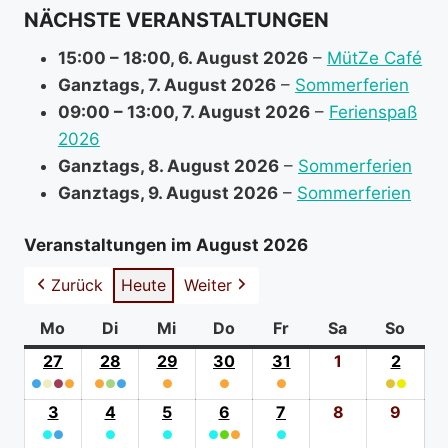
NÄCHSTE VERANSTALTUNGEN
o
r
15:00
–
18:00
,
6. August 2026
–
MütZe Café
m
Ganztags,
7. August 2026
–
Sommerferien
a
09:00
–
13:00
,
7. August 2026
–
Ferienspaß
t
2026
i
Ganztags,
8. August 2026
–
Sommerferien
o
Ganztags,
9. August 2026
–
Sommerferien
n
a
Veranstaltungen im August 2026
b
Zurück
Heute
Weiter
o
u
Mo
Montag
Di
Dienstag
Mi
Mittwoch
Do
Donnerstag
Fr
Freitag
Sa
Samstag
So
Sonn
t
27
27.
28
28.
29
29.
30
30.
31
31.
1
1.
2
2.
●
●
●
Juli
●
●
●
●
Juli
●
Juli
●
Juli
●
Juli
August
●
●
Augus
(4
2026
(3
2026
(1
2026
(1
2026
(1
2026
2026
(2
2026
3
3.
4
4.
5
5.
6
6.
7
7.
8
8.
9
9.
event
event
event
event
event
event
●
●
August
●
August
●
August
●
●
August
●
●
August
August
Augu