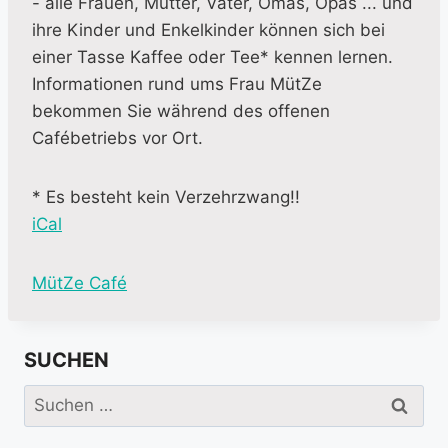
- alle Frauen, Mütter, Väter, Omas, Opas ... und
ihre Kinder und Enkelkinder können sich bei
einer Tasse Kaffee oder Tee* kennen lernen.
Informationen rund ums Frau MütZe
bekommen Sie während des offenen
Cafébetriebs vor Ort.
* Es besteht kein Verzehrzwang!!
iCal
M
MütZe Café
o
r
SUCHEN
e
i
Suchen
n
nach:
f