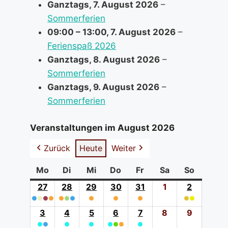
Ganztags,
7. August 2026
–
Sommerferien
09:00
–
13:00
,
7. August 2026
–
Ferienspaß 2026
Ganztags,
8. August 2026
–
Sommerferien
Ganztags,
9. August 2026
–
Sommerferien
Veranstaltungen im August 2026
Zurück
Heute
Weiter
Mo
Montag
Di
Dienstag
Mi
Mittwoch
Do
Donnerstag
Fr
Freitag
Sa
Samstag
So
Sonntag
27
27.
28
28.
29
29.
30
30.
31
31.
1
1.
2
2.
●
●
●
Juli
●
●
●
●
Juli
●
Juli
●
Juli
●
Juli
August
●
●
August
(4
2026
(3
2026
(1
2026
(1
2026
(1
2026
2026
(2
2026
3
3.
4
4.
5
5.
6
6.
7
7.
8
8.
9
9.
event
event
event
event
event
event
●
●
August
●
August
●
August
●
●
August
●
●
August
August
August