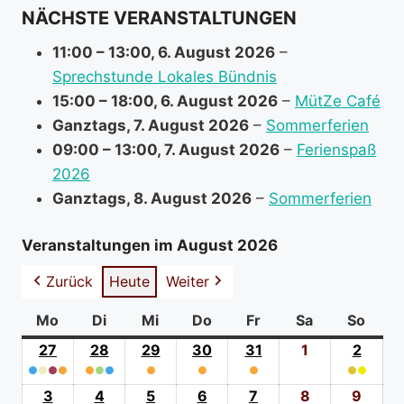
NÄCHSTE VERANSTALTUNGEN
o
r
11:00
–
13:00
,
6. August 2026
–
m
Sprechstunde Lokales Bündnis
a
15:00
–
18:00
,
6. August 2026
–
MütZe Café
t
Ganztags,
7. August 2026
–
Sommerferien
i
09:00
–
13:00
,
7. August 2026
–
Ferienspaß
o
2026
n
Ganztags,
8. August 2026
–
Sommerferien
a
b
Veranstaltungen im August 2026
o
Zurück
Heute
Weiter
u
t
Mo
Montag
Di
Dienstag
Mi
Mittwoch
Do
Donnerstag
Fr
Freitag
Sa
Samstag
So
Sonn
27
27.
28
28.
29
29.
30
30.
31
31.
1
1.
2
2.
●
●
●
Juli
●
●
●
●
Juli
●
Juli
●
Juli
●
Juli
August
●
●
Augus
(4
2026
(3
2026
(1
2026
(1
2026
(1
2026
2026
(2
2026
3
3.
4
4.
5
5.
6
6.
7
7.
8
8.
9
9.