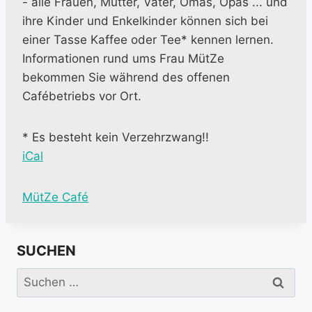
- alle Frauen, Mütter, Väter, Omas, Opas ... und
ihre Kinder und Enkelkinder können sich bei
einer Tasse Kaffee oder Tee* kennen lernen.
Informationen rund ums Frau MütZe
bekommen Sie während des offenen
Cafébetriebs vor Ort.
* Es besteht kein Verzehrzwang!!
iCal
M
MütZe Café
o
r
SUCHEN
e
i
Suchen
n
nach:
f