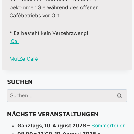
bekommen Sie während des offenen
Cafébetriebs vor Ort.
* Es besteht kein Verzehrzwang!!
iCal
M
MütZe Café
o
r
SUCHEN
e
i
Suchen
n
nach:
f
NÄCHSTE VERANSTALTUNGEN
o
r
Ganztags,
10. August 2026
–
Sommerferien
m
09:00
–
13:00
,
10. August 2026
–