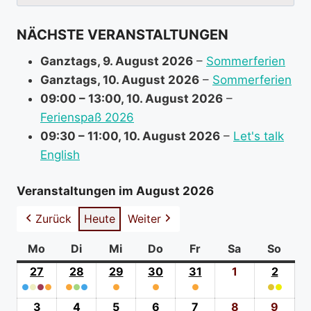
nach:
f
NÄCHSTE VERANSTALTUNGEN
o
r
Ganztags,
9. August 2026
–
Sommerferien
m
Ganztags,
10. August 2026
–
Sommerferien
a
09:00
–
13:00
,
10. August 2026
–
t
Ferienspaß 2026
i
09:30
–
11:00
,
10. August 2026
–
Let's talk
o
English
n
a
Veranstaltungen im August 2026
b
Zurück
Heute
Weiter
o
u
Mo
Montag
Di
Dienstag
Mi
Mittwoch
Do
Donnerstag
Fr
Freitag
Sa
Samstag
So
Sonn
t
27
27.
28
28.
29
29.
30
30.
31
31.
1
1.
2
2.
●
●
●
Juli
●
●
●
●
Juli
●
Juli
●
Juli
●
Juli
August
●
●
Augus
(4
2026
(3
2026
(1
2026
(1
2026
(1
2026
2026
(2
2026
3
3.
4
4.
5
5.
6
6.
7
7.
8
8.
9
9.