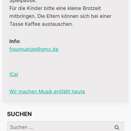
Spielpause.
Für die Kinder bitte eine kleine Brotzeit
mitbringen. Die Eltern können sich bei einer
Tasse Kaffee austauschen.
Info:
fraumuetze@gmx.de
iCal
M
Wir machen Musik entfällt heute
o
r
SUCHEN
e
i
Suchen
n