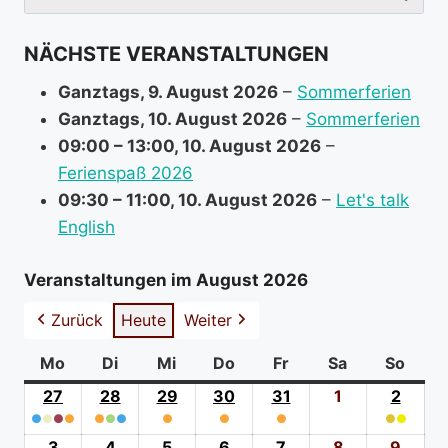
nach:
NÄCHSTE VERANSTALTUNGEN
Ganztags,
9. August 2026
–
Sommerferien
Ganztags,
10. August 2026
–
Sommerferien
09:00
–
13:00
,
10. August 2026
–
Ferienspaß 2026
09:30
–
11:00
,
10. August 2026
–
Let's talk
English
Veranstaltungen im August 2026
Zurück
Heute
Weiter
Mo
Montag
Di
Dienstag
Mi
Mittwoch
Do
Donnerstag
Fr
Freitag
Sa
Samstag
So
Sonn
27
27.
28
28.
29
29.
30
30.
31
31.
1
1.
2
2.
●
●
●
Juli
●
●
●
●
Juli
●
Juli
●
Juli
●
Juli
August
●
●
Augus
(4
2026
(3
2026
(1
2026
(1
2026
(1
2026
2026
(2
2026
3
3.
4
4.
5
5.
6
6.
7
7.
8
8.
9
9.