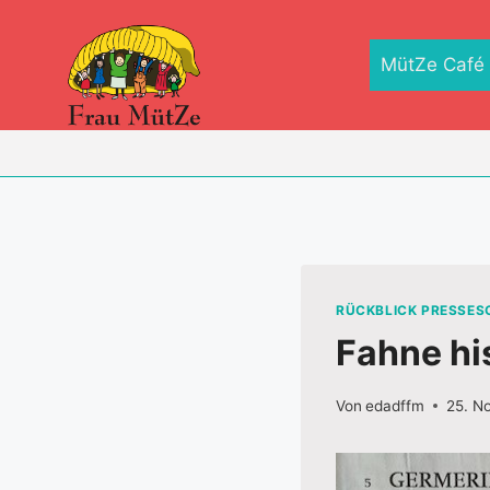
Zum
Inhalt
MütZe Café
springen
RÜCKBLICK PRESSE
Fahne hi
Von
edadffm
25. N