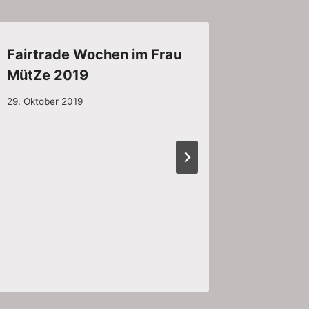
Fairtrade Wochen im Frau
Bilder 
MütZe 2019
15.11.2
29. Oktober 2019
15. Novemb