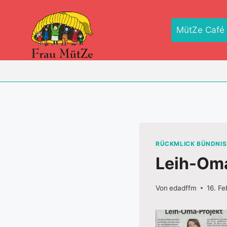
Zum
Inhalt
MütZe Café
springen
RÜCKMLICK BÜNDNIS 
Leih-Om
Von
edadffm
16. F