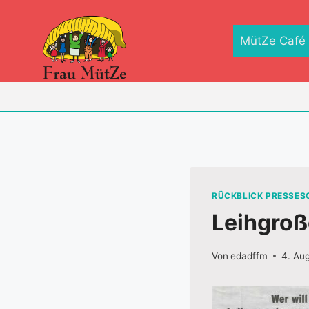
Zum
Inhalt
MütZe Café
springen
RÜCKBLICK PRESSE
Leihgroß
Von
edadffm
4. Au