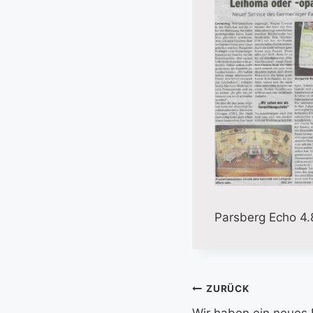
Parsberg Echo 4.
Beitragsnavi
ZURÜCK
Wir haben ein neues 