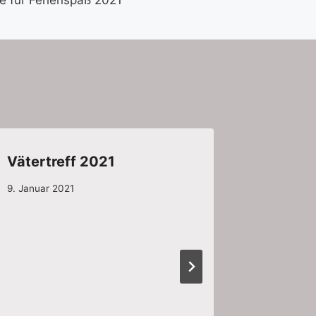
Vätertreff 2021
Tag de
2022
9. Januar 2021
17. Februar