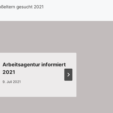
oßeltern gesucht 2021
Arbeitsagentur informiert
Baby un
2021
online 
9. Juli 2021
3. April 20