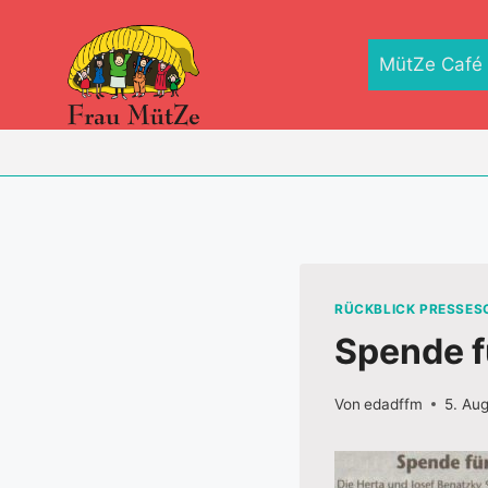
Zum
Inhalt
MütZe Café
springen
RÜCKBLICK PRESSE
Spende f
Von
edadffm
5. Au