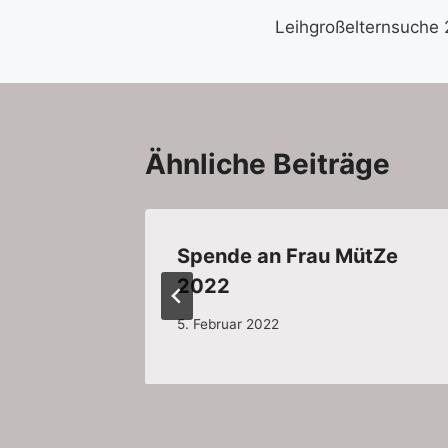
Leihgroßelternsuche
Ähnliche Beiträge
021
Spende an Frau MütZe
2022
5. Februar 2022