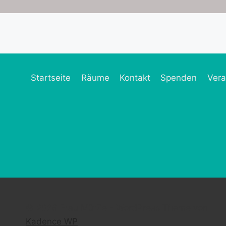
Startseite
Räume
Kontakt
Spenden
Vera
© 2026 Frau MütZe - WordPress Theme von
Kadence WP