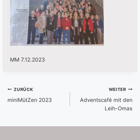
MM 7.12.2023
Beitragsnavigation
ZURÜCK
WEITER
miniMütZen 2023
Adventscafé mit den
Leih-Omas