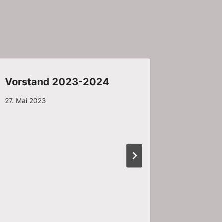
Vorstand 2023-2024
Vorlese
Germer
27. Mai 2023
11. Novemb