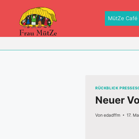
Zum
Inhalt
MütZe Café
springen
RÜCKBLICK PRESSE
Neuer Vo
Von
edadffm
17. M