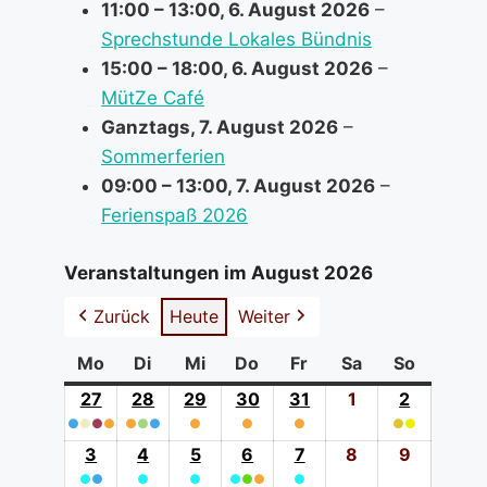
11:00
–
13:00
,
6. August 2026
–
Sprechstunde Lokales Bündnis
15:00
–
18:00
,
6. August 2026
–
MütZe Café
Ganztags,
7. August 2026
–
Sommerferien
09:00
–
13:00
,
7. August 2026
–
Ferienspaß 2026
Veranstaltungen im August 2026
Zurück
Heute
Weiter
Mo
Montag
Di
Dienstag
Mi
Mittwoch
Do
Donnerstag
Fr
Freitag
Sa
Samstag
So
Sonntag
27
27.
28
28.
29
29.
30
30.
31
31.
1
1.
2
2.
●
●
●
Juli
●
●
●
●
Juli
●
Juli
●
Juli
●
Juli
August
●
●
August
(4
2026
(3
2026
(1
2026
(1
2026
(1
2026
2026
(2
2026
3
3.
4
4.
5
5.
6
6.
7
7.
8
8.
9
9.
event
event
event
event
event
event
●
●
August
●
August
●
August
●
●
August
●
●
August
August
August