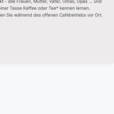
t - alle Frauen, Mütter, Väter, Omas, Opas ... und
einer Tasse Kaffee oder Tee* kennen lernen.
n Sie während des offenen Cafébetriebs vor Ort.