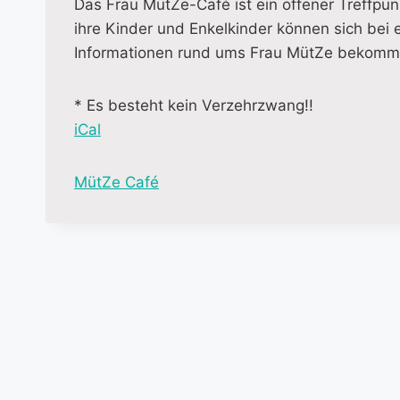
Das Frau MütZe-Café ist ein offener Treffpunk
ihre Kinder und Enkelkinder können sich bei 
Informationen rund ums Frau MütZe bekomme
* Es besteht kein Verzehrzwang!!
iCal
M
MütZe Café
o
r
e
i
n
f
o
r
m