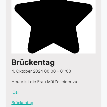
Brückentag
4. Oktober 2024 00:00
-
01:00
Heute ist die Frau MütZe leider zu.
iCal
M
Brückentag