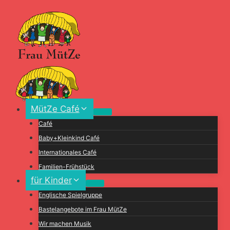
Zum
Inhalt
springen
MütZe Café
Café
Baby+Kleinkind Café
Internationales Café
Familien-Frühstück
für Kinder
Englische Spielgruppe
Bastelangebote im Frau MütZe
Wir machen Musik