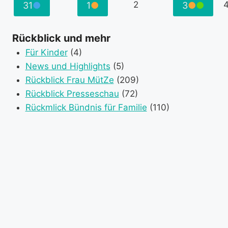
2.
31.
(1
1.
(1
3.
(2
2
31
●
1
●
3
●
●
2026
2026
category)
2026
category)
2026
categ
September
August
event
September
event
Septemb
event
2026
2026
category)
2026
category)
2026
categ
Rückblick und mehr
Für Kinder
(4)
News und Highlights
(5)
Rückblick Frau MütZe
(209)
Rückblick Presseschau
(72)
Rückmlick Bündnis für Familie
(110)