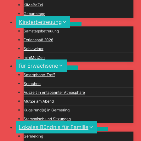
KiMaBaZei
Geburtstage
Kinderbetreuung
Samstagsbetreuung
Ferienspaß 2026
Schlawiner
miniMütZen
für Erwachsene
Smartphone-Treff
Sprachen
Auszeit in entspannter Atmosphäre
MütZe am Abend
Kugelrund(e) in Germering
Stammtisch und Sitzungen
Lokales Bündnis für Familie
GermeRing