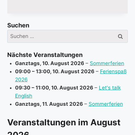
o
r
e
Suchen
i
Suchen
n
nach:
f
o
Nächste Veranstaltungen
r
Ganztags,
10. August 2026
–
Sommerferien
m
09:00
–
13:00
,
10. August 2026
–
Ferienspaß
a
2026
t
09:30
–
11:00
,
10. August 2026
–
Let's talk
i
English
o
Ganztags,
11. August 2026
–
Sommerferien
n
a
Veranstaltungen im August
b
o
2026