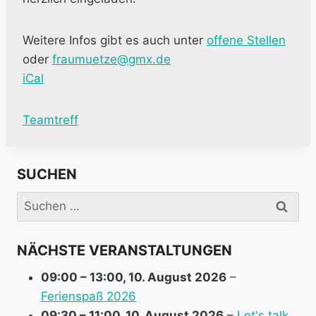
Weitere Infos gibt es auch unter
offene Stellen
oder
fraumuetze@gmx.de
iCal
M
Teamtreff
o
r
SUCHEN
e
i
Suchen
n
nach:
f
NÄCHSTE VERANSTALTUNGEN
o
r
09:00
–
13:00
,
10. August 2026
–
m
Ferienspaß 2026
a
09:30
–
11:00
,
10. August 2026
–
Let's talk