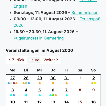
t
English
i
Ganztags,
11. August 2026
–
Sommerferien
o
09:00
–
13:00
,
11. August 2026
–
Ferienspaß
n
2026
a
19:30
–
20:30
,
11. August 2026
–
b
Kugelrund(e) in Germering
o
u
Veranstaltungen im August 2026
t
Zurück
Heute
Weiter
Mo
Montag
Di
Dienstag
Mi
Mittwoch
Do
Donnerstag
Fr
Freitag
Sa
Samstag
So
Sonn
27
27.
28
28.
29
29.
30
30.
31
31.
1
1.
2
2.
●
●
●
Juli
●
●
●
●
Juli
●
Juli
●
Juli
●
Juli
August
●
●
Augus
(4
2026
(3
2026
(1
2026
(1
2026
(1
2026
2026
(2
2026
3
3.
4
4.
5
5.
6
6.
7
7.
8
8.
9
9.
event
event
event
event
event
event
●
●
August
●
August
●
August
●
●
August
●
●
August
August
Augu
categories)
categories)
category)
category)
category)
catego
(2
2026
(1
2026
(1
2026
(3
2026
(1
2026
2026
2026
10
10.
11
11.
12
12.
13
13.
14
14.
15
15.
16
16.