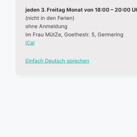
jeden 3. Freitag Monat von 18:00 – 20:00 U
(nicht in den Ferien)
ohne Anmeldung
im Frau MütZe, Goethestr. 5, Germering
iCal
M
Einfach Deutsch sprechen
o
r
e
i
n
f
o
r
m