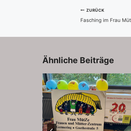
Beitragsnavi
ZURÜCK
Fasching im Frau Mü
Ähnliche Beiträge
rlin