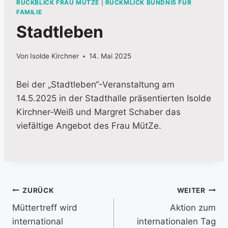
RÜCKBLICK FRAU MÜTZE
|
RÜCKMLICK BÜNDNIS FÜR
FAMILIE
Stadtleben
Von
Isolde Kirchner
14. Mai 2025
Bei der „Stadtleben“-Veranstaltung am
14.5.2025 in der Stadthalle präsentierten Isolde
Kirchner-Weiß und Margret Schaber das
viefältige Angebot des Frau MütZe.
Beitragsnavigation
ZURÜCK
WEITER
Müttertreff wird
Aktion zum
international
internationalen Tag