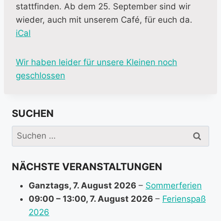
stattfinden. Ab dem 25. September sind wir
wieder, auch mit unserem Café, für euch da.
iCal
M
Wir haben leider für unsere Kleinen noch
o
geschlossen
r
e
SUCHEN
i
n
Suchen
f
nach:
o
NÄCHSTE VERANSTALTUNGEN
r
m
Ganztags,
7. August 2026
–
Sommerferien
a
09:00
–
13:00
,
7. August 2026
–
Ferienspaß
t
2026