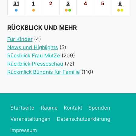
category)
category)
categories)
(1
2026
(1
2026
2026
(1
2026
2026
2026
202
31
31.
1
1.
2
2.
3
3.
4
4.
5
5.
6
6.
event
event
event
●
August
●
September
September
●
●
September
September
September
●
●
Sept
category)
category)
category)
(1
2026
(1
2026
2026
(2
2026
2026
2026
(2
2026
event
event
event
event
RÜCKBLICK UND MEHR
category)
category)
categories)
catego
Für Kinder
(4)
News und Highlights
(5)
Rückblick Frau MütZe
(209)
Rückblick Presseschau
(72)
Rückmlick Bündnis für Familie
(110)
Startseite
Räume
Kontakt
Spenden
Veranstaltungen
Datenschutzerklärung
Impressum