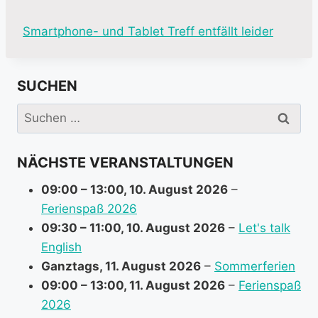
M
Smartphone- und Tablet Treff entfällt leider
o
r
SUCHEN
e
i
Suchen
n
nach:
f
NÄCHSTE VERANSTALTUNGEN
o
r
09:00
–
13:00
,
10. August 2026
–
m
Ferienspaß 2026
a
09:30
–
11:00
,
10. August 2026
–
Let's talk
t
English
i
Ganztags,
11. August 2026
–
Sommerferien
o
09:00
–
13:00
,
11. August 2026
–
Ferienspaß
n
2026
a