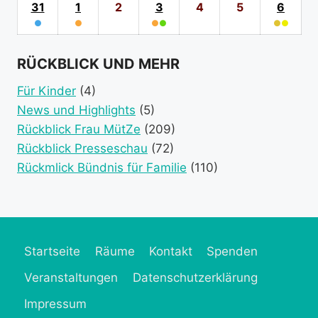
category)
category)
categories)
(1
2026
(1
2026
2026
(1
2026
2026
2026
202
31
31.
1
1.
2
2.
3
3.
4
4.
5
5.
6
6.
event
event
event
●
August
●
September
September
●
●
September
September
September
●
●
Sept
category)
category)
category)
(1
2026
(1
2026
2026
(2
2026
2026
2026
(2
2026
event
event
event
event
RÜCKBLICK UND MEHR
category)
category)
categories)
catego
Für Kinder
(4)
News und Highlights
(5)
Rückblick Frau MütZe
(209)
Rückblick Presseschau
(72)
Rückmlick Bündnis für Familie
(110)
Startseite
Räume
Kontakt
Spenden
Veranstaltungen
Datenschutzerklärung
Impressum