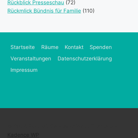
Rückblick Presseschau
(72)
Rückmlick Bündnis für Familie
(110)
Startseite
Räume
Kontakt
Spenden
Veranstaltungen
Datenschutzerklärung
Impressum
© 2026 Frau MütZe - WordPress Theme von
Kadence WP