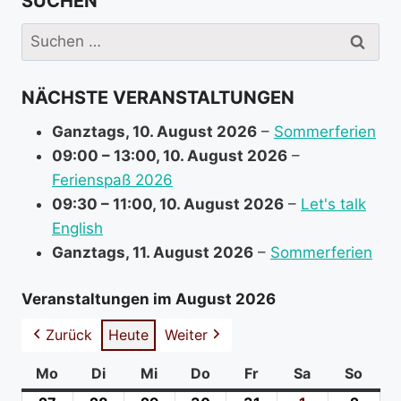
SUCHEN
e
i
Suchen
n
nach:
f
NÄCHSTE VERANSTALTUNGEN
o
r
Ganztags,
10. August 2026
–
Sommerferien
m
09:00
–
13:00
,
10. August 2026
–
a
Ferienspaß 2026
t
09:30
–
11:00
,
10. August 2026
–
Let's talk
i
English
o
Ganztags,
11. August 2026
–
Sommerferien
n
a
Veranstaltungen im August 2026
b
Zurück
Heute
Weiter
o
u
Mo
Montag
Di
Dienstag
Mi
Mittwoch
Do
Donnerstag
Fr
Freitag
Sa
Samstag
So
Sonn
t