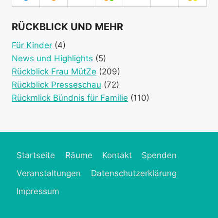
August
September
September
September
September
September
Sept
category)
category)
category)
(1
2026
(1
2026
2026
(2
2026
2026
2026
(2
2026
event
event
event
event
RÜCKBLICK UND MEHR
category)
category)
categories)
catego
Für Kinder
(4)
News und Highlights
(5)
Rückblick Frau MütZe
(209)
Rückblick Presseschau
(72)
Rückmlick Bündnis für Familie
(110)
Startseite
Räume
Kontakt
Spenden
Veranstaltungen
Datenschutzerklärung
Impressum