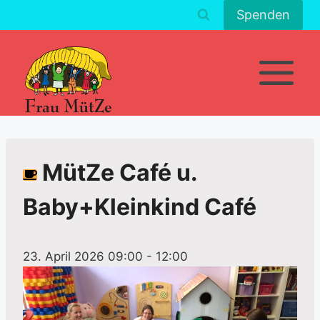
Zum
Spenden
Inhalt
springen
MütZe Café u.
Baby+Kleinkind Café
23. April 2026 09:00
-
12:00