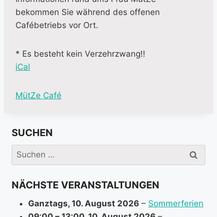
bekommen Sie während des offenen
Cafébetriebs vor Ort.
* Es besteht kein Verzehrzwang!!
iCal
M
MütZe Café
o
r
SUCHEN
e
i
Suchen
n
nach:
f
NÄCHSTE VERANSTALTUNGEN
o
r
Ganztags,
10. August 2026
–
Sommerferien
m
09:00
–
13:00
,
10. August 2026
–