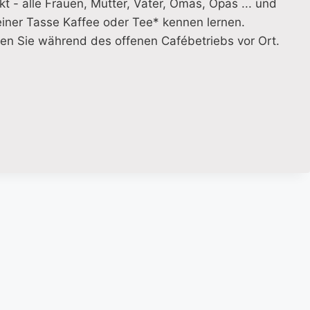
t - alle Frauen, Mütter, Väter, Omas, Opas ... und
einer Tasse Kaffee oder Tee* kennen lernen.
n Sie während des offenen Cafébetriebs vor Ort.