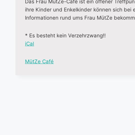
Das Frau MütZe-Café ist ein offener Treffpunk
ihre Kinder und Enkelkinder können sich bei 
Informationen rund ums Frau MütZe bekomme
* Es besteht kein Verzehrzwang!!
iCal
M
MütZe Café
o
r
e
i
n
f
o
r
m