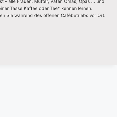
t - alle Frauen, Mütter, Väter, Omas, Opas ... und
einer Tasse Kaffee oder Tee* kennen lernen.
n Sie während des offenen Cafébetriebs vor Ort.