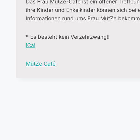
Das Frau MütZe-Café ist ein offener Treffpunk
ihre Kinder und Enkelkinder können sich bei 
Informationen rund ums Frau MütZe bekomme
* Es besteht kein Verzehrzwang!!
iCal
M
MütZe Café
o
r
e
i
n
f
o
r
m