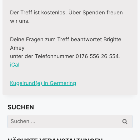
Der Treff ist kostenlos. Über Spenden freuen
wir uns.
Deine Fragen zum Treff beantwortet Brigitte
Amey
unter der Telefonnummer 0176 556 26 554.
iCal
M
Kugelrund(e) in Germering
o
r
SUCHEN
e
i
Suchen
n
nach:
f