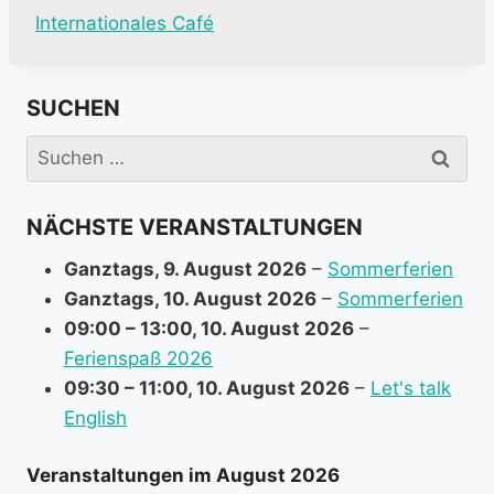
M
Internationales Café
o
r
SUCHEN
e
i
Suchen
n
nach:
f
NÄCHSTE VERANSTALTUNGEN
o
r
Ganztags,
9. August 2026
–
Sommerferien
m
Ganztags,
10. August 2026
–
Sommerferien
a
09:00
–
13:00
,
10. August 2026
–
t
Ferienspaß 2026
i
09:30
–
11:00
,
10. August 2026
–
Let's talk
o
English
n
a
Veranstaltungen im August 2026