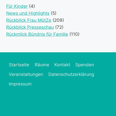
category)
category)
categories)
catego
Für Kinder
(4)
News und Highlights
(5)
Rückblick Frau MütZe
(209)
Rückblick Presseschau
(72)
Rückmlick Bündnis für Familie
(110)
Startseite
Räume
Kontakt
Spenden
Veranstaltungen
Datenschutzerklärung
Impressum