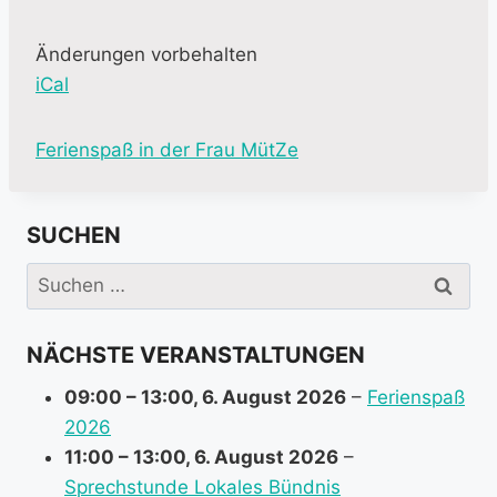
Änderungen vorbehalten
iCal
M
Ferienspaß in der Frau MütZe
o
r
SUCHEN
e
i
Suchen
n
nach:
f
NÄCHSTE VERANSTALTUNGEN
o
r
09:00
–
13:00
,
6. August 2026
–
Ferienspaß
m
2026
a
11:00
–
13:00
,
6. August 2026
–
t
Sprechstunde Lokales Bündnis