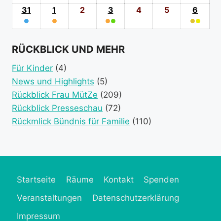
category)
category)
categories)
(1
2026
(1
2026
2026
(1
2026
2026
2026
202
31
31.
1
1.
2
2.
3
3.
4
4.
5
5.
6
6.
event
event
event
●
August
●
September
September
●
●
September
September
September
●
●
Sept
category)
category)
category)
(1
2026
(1
2026
2026
(2
2026
2026
2026
(2
2026
event
event
event
event
RÜCKBLICK UND MEHR
category)
category)
categories)
catego
Für Kinder
(4)
News und Highlights
(5)
Rückblick Frau MütZe
(209)
Rückblick Presseschau
(72)
Rückmlick Bündnis für Familie
(110)
Startseite
Räume
Kontakt
Spenden
Veranstaltungen
Datenschutzerklärung
Impressum