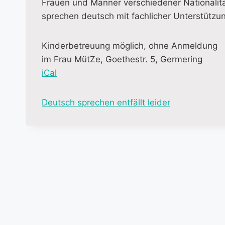
Frauen und Männer verschiedener Nationalitä
sprechen deutsch mit fachlicher Unterstützun
Kinderbetreuung möglich, ohne Anmeldung
im Frau MütZe, Goethestr. 5, Germering
iCal
M
Deutsch sprechen entfällt leider
o
r
e
i
n
f
o
r
m